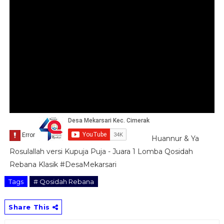
Huannur & Ya
Rosulallah versi Kupuja Puja - Juara 1 Lomba Qosidah
Rebana Klasik #DesaMekarsari
Tags
# Qosidah Rebana
Share This