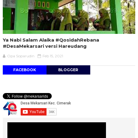
Ya Nabi Salam Alaika #QosidahRebana​
#DesaMekarsari​ versi Hareudang
Opa Soparudin
Feb 15, 2021
FACEBOOK
BLOGGER