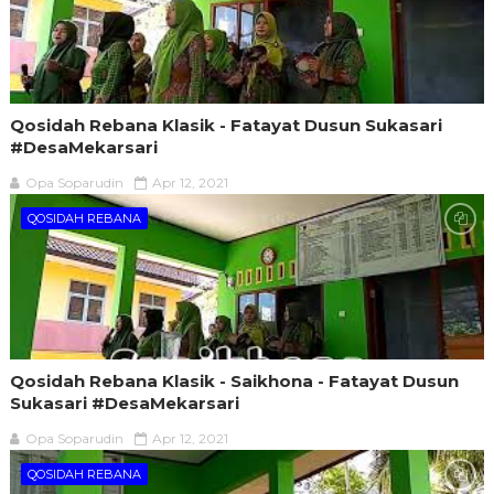
Qosidah Rebana Klasik - Fatayat Dusun Sukasari
#DesaMekarsari
Opa Soparudin
Apr 12, 2021
QOSIDAH REBANA
Qosidah Rebana Klasik - Saikhona - Fatayat Dusun
Sukasari #DesaMekarsari
Opa Soparudin
Apr 12, 2021
QOSIDAH REBANA