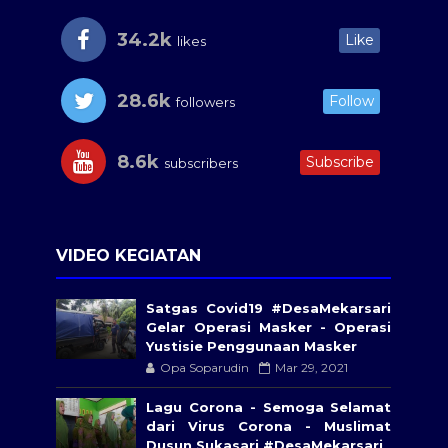
34.2k
Like
likes
28.6k
Follow
followers
8.6k
Subscribe
subscribers
VIDEO KEGIATAN
Satgas Covid19 #DesaMekarsari​
Gelar Operasi Masker - Operasi
Yustisie Penggunaan Masker
Opa Soparudin
Mar 29, 2021
Lagu Corona - Semoga Selamat
dari Virus Corona - Muslimat
Dusun Sukasari #DesaMekarsari