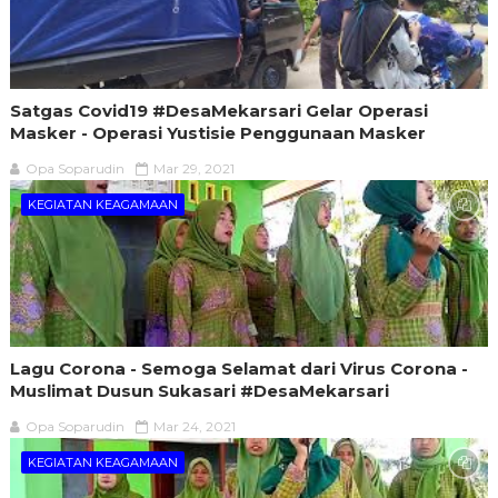
Satgas Covid19 #DesaMekarsari​ Gelar Operasi
Masker - Operasi Yustisie Penggunaan Masker
Opa Soparudin
Mar 29, 2021
KEGIATAN KEAGAMAAN
Lagu Corona - Semoga Selamat dari Virus Corona -
Muslimat Dusun Sukasari #DesaMekarsari
Opa Soparudin
Mar 24, 2021
KEGIATAN KEAGAMAAN