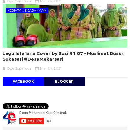
Opa Soparudin
Mar 24, 2021
KEGIATAN KEAGAMAAN
Lagu Isfa'lana Cover by Susi RT 07 - Muslimat Dusun
Sukasari #DesaMekarsari
Opa Soparudin
Mar 24, 2021
FACEBOOK
BLOGGER