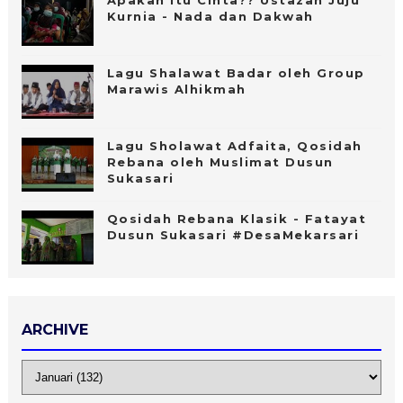
Apakah itu Cinta?? Ustazah Juju
Kurnia - Nada dan Dakwah
Lagu Shalawat Badar oleh Group
Marawis Alhikmah
Lagu Sholawat Adfaita, Qosidah
Rebana oleh Muslimat Dusun
Sukasari
Qosidah Rebana Klasik - Fatayat
Dusun Sukasari #DesaMekarsari
ARCHIVE