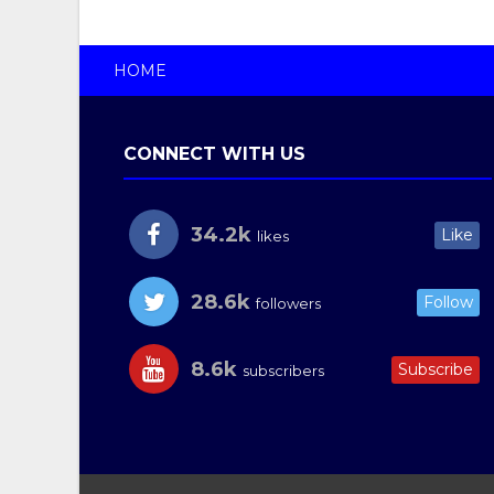
HOME
CONNECT WITH US
34.2k
Like
likes
28.6k
Follow
followers
8.6k
Subscribe
subscribers