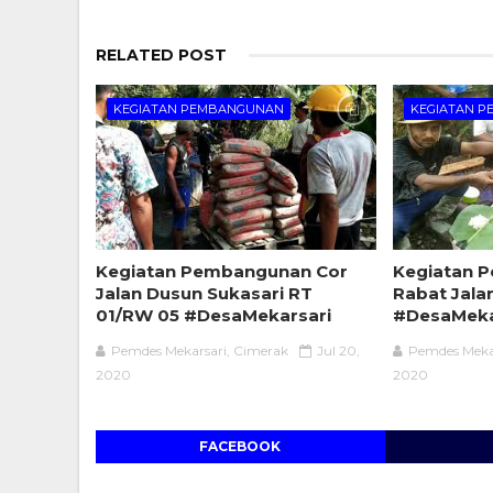
RELATED POST
KEGIATAN PEMBANGUNAN
KEGIATAN 
Kegiatan Pembangunan Cor
Kegiatan 
Jalan Dusun Sukasari RT
Rabat Jala
01/RW 05 #DesaMekarsari
#DesaMeka
Pemdes Mekarsari, Cimerak
Jul 20,
Pemdes Meka
2020
2020
FACEBOOK