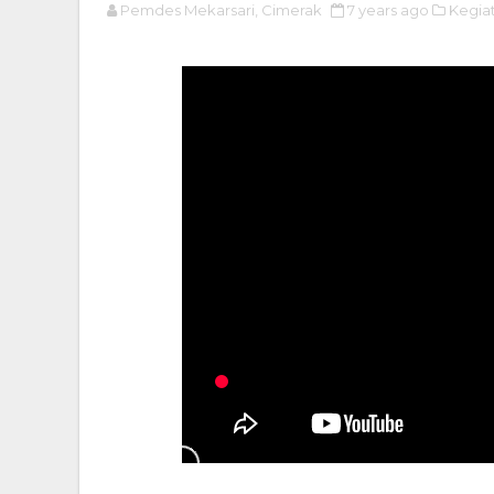
Pemdes Mekarsari, Cimerak
7 years ago
Kegia