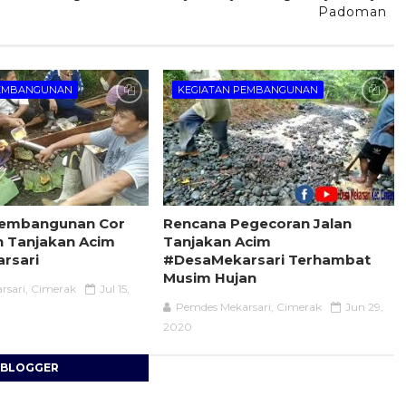
Padoman
PEMBANGUNAN
KEGIATAN PEMBANGUNAN
Pembangunan Cor
Rencana Pegecoran Jalan
n Tanjakan Acim
Tanjakan Acim
rsari
#DesaMekarsari Terhambat
Musim Hujan
rsari, Cimerak
Jul 15,
Pemdes Mekarsari, Cimerak
Jun 29,
2020
BLOGGER