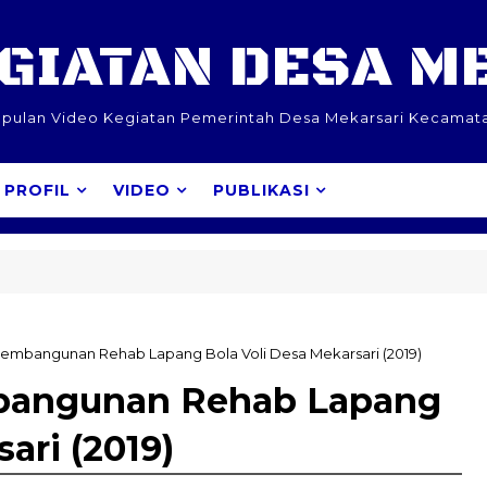
EGIATAN DESA M
pulan Video Kegiatan Pemerintah Desa Mekarsari Kecamat
PROFIL
VIDEO
PUBLIKASI
embangunan Rehab Lapang Bola Voli Desa Mekarsari (2019)
bangunan Rehab Lapang
ari (2019)