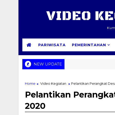
VIDEO K
Kum
PARIWISATA
PEMERINTAHAN
NEW UPDATE
ing Keri Cokot Boyo | Ceramah Isra Mi'raj Ibu Juju Kurnia | Aku
Home
Video Kegiatan
Pelantikan Perangkat Des
Pelantikan Perangka
2020