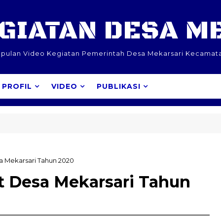
EGIATAN DESA M
pulan Video Kegiatan Pemerintah Desa Mekarsari Kecamat
PROFIL
VIDEO
PUBLIKASI
 Diatas Kamu Dibawah
a Mekarsari Tahun 2020
t Desa Mekarsari Tahun