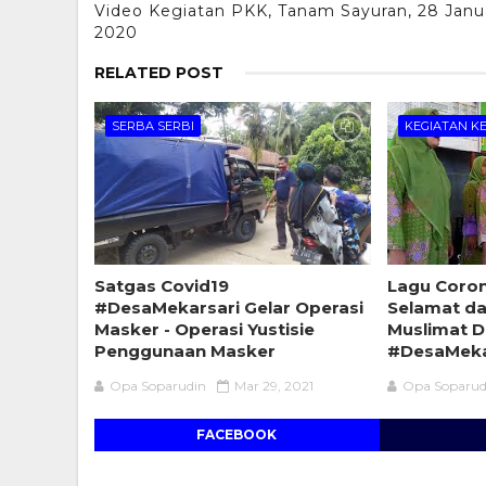
Video Kegiatan PKK, Tanam Sayuran, 28 Janu
2020
RELATED POST
SERBA SERBI
KEGIATAN 
Satgas Covid19
Lagu Coro
#DesaMekarsari​ Gelar Operasi
Selamat dar
Masker - Operasi Yustisie
Muslimat D
Penggunaan Masker
#DesaMeka
Opa Soparudin
Mar 29, 2021
Opa Soparud
FACEBOOK