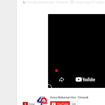
Pemdes Mekarsari, Cimerak
7 years ago
Video