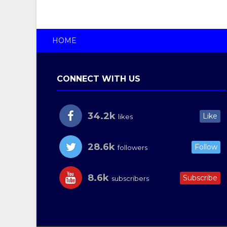
HOME
CONNECT WITH US
34.2k
Like
likes
28.6k
Follow
followers
8.6k
Subscribe
subscribers