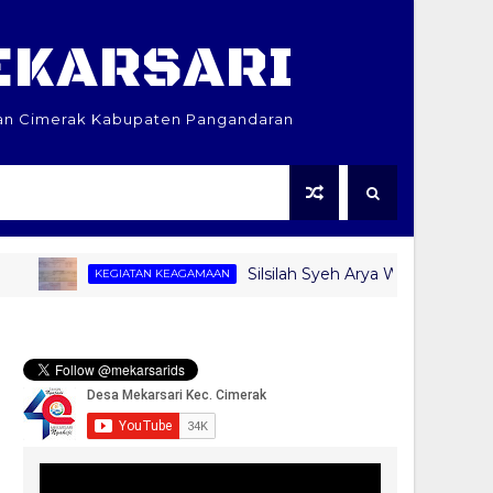
EKARSARI
an Cimerak Kabupaten Pangandaran
Silsilah Syeh Arya Wangi, Syeh Ar
KEGIATAN KEAGAMAAN