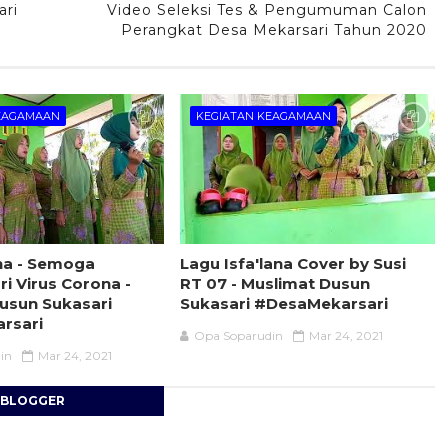
ari
Video Seleksi Tes & Pengumuman Calon
Perangkat Desa Mekarsari Tahun 2020
KEAGAMAAN
KEGIATAN KEAGAMAAN
na - Semoga
Lagu Isfa'lana Cover by Susi
i Virus Corona -
RT 07 - Muslimat Dusun
usun Sukasari
Sukasari #DesaMekarsari
rsari
Opa Soparudin
Mar 24, 2021
in
Mar 24, 2021
BLOGGER