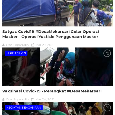
Satgas Covid19 #DesaMekarsari​ Gelar Operasi
Masker - Operasi Yustisie Penggunaan Masker
Opa Soparudin
Mar 29, 2021
SERBA SERBI
Vaksinasi Covid-19 - Perangkat #DesaMekarsari
Opa Soparudin
Mar 24, 2021
KEGIATAN KEAGAMAAN