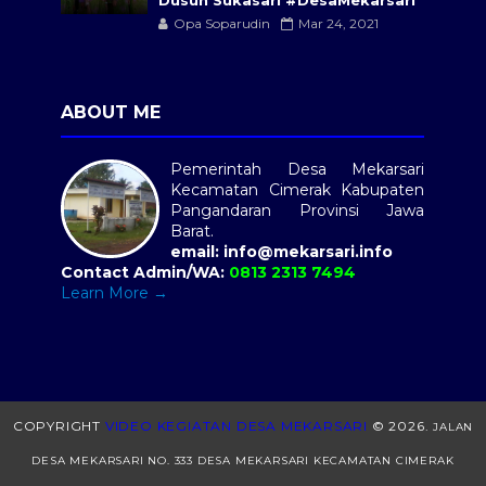
Dusun Sukasari #DesaMekarsari
Opa Soparudin
Mar 24, 2021
ABOUT ME
Pemerintah Desa Mekarsari
Kecamatan Cimerak Kabupaten
Pangandaran Provinsi Jawa
Barat.
email: info@mekarsari.info
Contact Admin/WA:
0813 2313 7494
Learn More →
COPYRIGHT
VIDEO KEGIATAN DESA MEKARSARI
©
2026.
JALAN
DESA MEKARSARI NO. 333 DESA MEKARSARI KECAMATAN CIMERAK